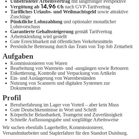
Unbefristeter Arbeitsvertrag
mit langfristiger Perspektive
14,96
Vergütung ab
€/h
nach GVP-Tarifvertrag
Tarifliches Urlaubs- und Weihnachtsgeld
sowie attraktive
Zuschläge
Pünktliche Lohnzahlung
und optionaler monatlicher
Lohnvorschuss
Garantierte Gehaltssteigerung
gemäß Tarifvertrag
Arbeitskleidung wird gestellt
Gute Erreichbarkeit mit öffentlichen Verkehrsmitteln
Persönliche Betreuung durch das Team von Top Job Zeitarbeit
Aufgaben
Kommissionieren von Waren
Bearbeitung von Warenein- und -ausgängen sowie Retouren
Etikettierung, Kontrolle und Verpackung von Artikeln
Ein- und Auslagerung von Warenbeständen
Nutzung von Scannern und digitalen Systemen zur
Dokumentation
Profil
Berufserfahrung im Lager von Vorteil – aber kein Muss
Gute Deutschkenntnisse in Wort und Schrift
Körperliche Belastbarkeit, Teamgeist und Zuverlässigkeit
Schnelle Auffassungsgabe und sorgfältige Arbeitsweise
Wir suchen ebenfalls Lagerhelfer, Kommissionierer,
Versandmitarbeiter und Staplerfahrer für den Standort Duisburg.